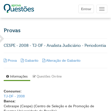
Ir para o conteúdo principal
Entrar
Mostr
Provas
CESPE - 2008 - TJ-DF - Analista Judiciário - Periodontia
Prova
Gabarito
Alteração de Gabarito
Informações
Questões On-line
Concurso:
TJ-DF - 2008
Banca:
Cebraspe (Cespe) (Centro de Seleção e de Promoção de