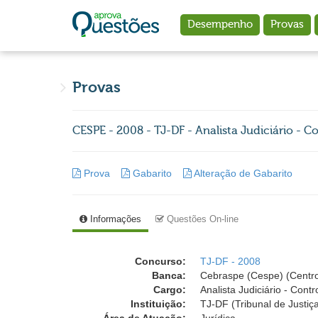
Ir para o conteúdo principal
Desempenho
Provas
Provas
CESPE - 2008 - TJ-DF - Analista Judiciário - C
Prova
Gabarito
Alteração de Gabarito
Informações
Questões On-line
Concurso:
TJ-DF - 2008
Banca:
Cebraspe (Cespe) (Centro
Cargo:
Analista Judiciário - Contr
Instituição:
TJ-DF (Tribunal de Justiça 