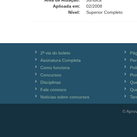
Área de Atuação:
Jurídica
Aplicada em:
02/2008
Nível:
Superior Completo
2ª via do boleto
Pág
Assinatura Completa
Per
Como funciona
Pol
Concursos
Pro
Disciplinas
Qu
Fale conosco
Que
Notícias sobre concursos
Ter
© Aprov