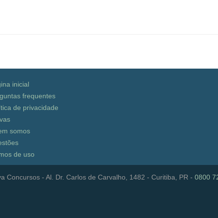
ina inicial
guntas frequentes
ítica de privacidade
vas
em somos
stões
mos de uso
a Concursos - Al. Dr. Carlos de Carvalho, 1482 - Curitiba, PR -
0800 7