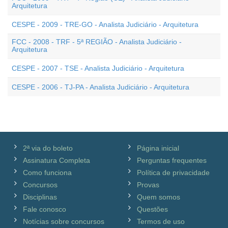
Arquitetura
CESPE - 2009 - TRE-GO - Analista Judiciário - Arquitetura
FCC - 2008 - TRF - 5ª REGIÃO - Analista Judiciário -
Arquitetura
CESPE - 2007 - TSE - Analista Judiciário - Arquitetura
CESPE - 2006 - TJ-PA - Analista Judiciário - Arquitetura
2ª via do boleto
Página inicial
Assinatura Completa
Perguntas frequentes
Como funciona
Política de privacidade
Concursos
Provas
Disciplinas
Quem somos
Fale conosco
Questões
Notícias sobre concursos
Termos de uso