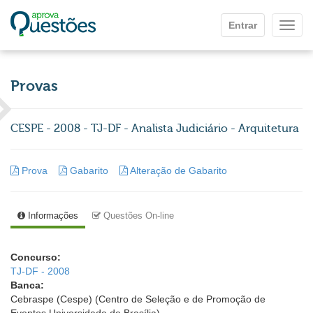
Ir para o conteúdo principal
Entrar
Mostr
Provas
CESPE - 2008 - TJ-DF - Analista Judiciário - Arquitetura
Prova
Gabarito
Alteração de Gabarito
Informações
Questões On-line
Concurso:
TJ-DF - 2008
Banca:
Cebraspe (Cespe) (Centro de Seleção e de Promoção de