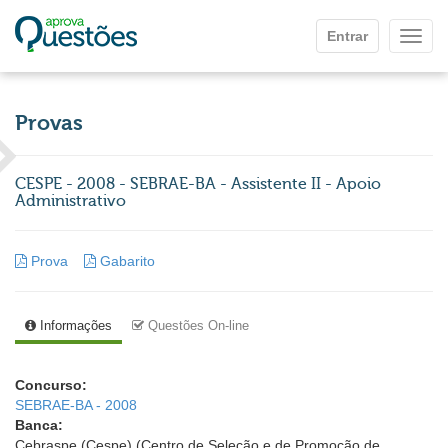
Ir para o conteúdo principal
Entrar
Mostr
Provas
CESPE - 2008 - SEBRAE-BA - Assistente II - Apoio
Administrativo
Prova
Gabarito
Informações
Questões On-line
Concurso:
SEBRAE-BA - 2008
Banca:
Cebraspe (Cespe) (Centro de Seleção e de Promoção de