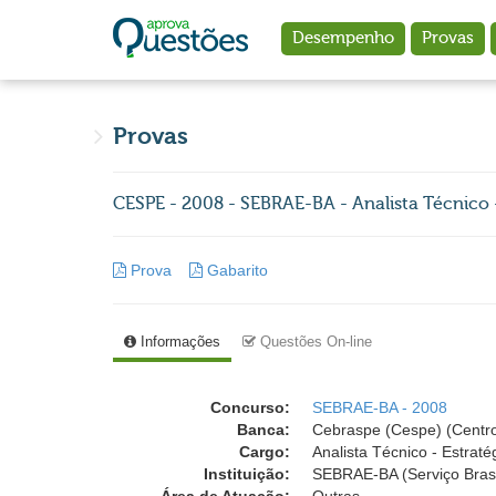
Ir para o conteúdo principal
Desempenho
Provas
Provas
CESPE - 2008 - SEBRAE-BA - Analista Técnico 
Prova
Gabarito
Informações
Questões On-line
Concurso:
SEBRAE-BA - 2008
Banca:
Cebraspe (Cespe) (Centro
Cargo:
Analista Técnico - Estrat
Instituição:
SEBRAE-BA (Serviço Brasi