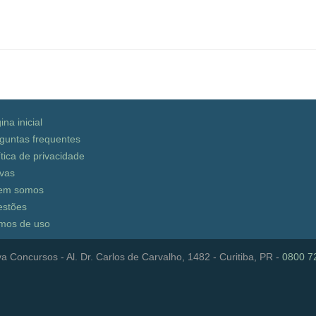
ina inicial
guntas frequentes
ítica de privacidade
vas
em somos
stões
mos de uso
a Concursos - Al. Dr. Carlos de Carvalho, 1482 - Curitiba, PR -
0800 7