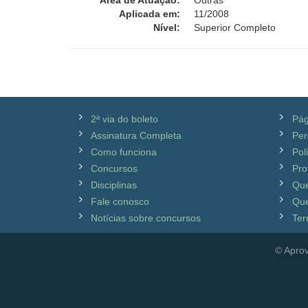
Área de Atuação:
Outras
Aplicada em:
11/2008
Nível:
Superior Completo
2ª via do boleto
Pág
Assinatura Completa
Per
Como funciona
Pol
Concursos
Pro
Disciplinas
Qu
Fale conosco
Que
Notícias sobre concursos
Ter
© Aprov