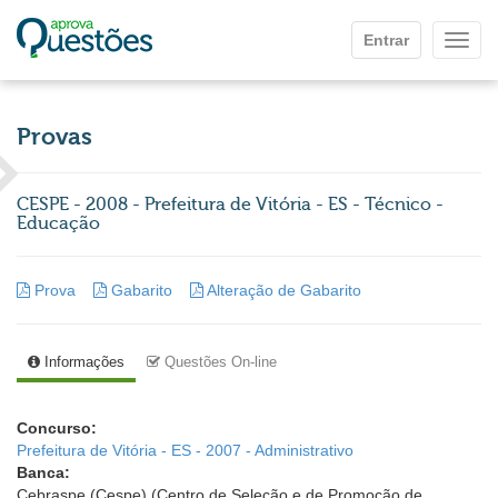
Ir para o conteúdo principal
Entrar
Mostr
Provas
CESPE - 2008 - Prefeitura de Vitória - ES - Técnico -
Educação
Prova
Gabarito
Alteração de Gabarito
Informações
Questões On-line
Concurso:
Prefeitura de Vitória - ES - 2007 - Administrativo
Banca:
Cebraspe (Cespe) (Centro de Seleção e de Promoção de