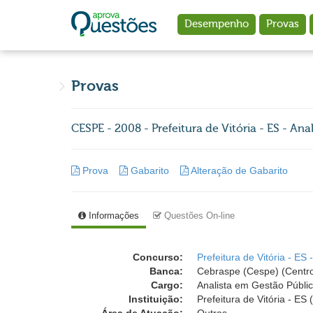
Ir para o conteúdo principal
Desempenho
Provas
Provas
CESPE - 2008 - Prefeitura de Vitória - ES - Ana
Prova
Gabarito
Alteração de Gabarito
Informações
Questões On-line
Concurso:
Prefeitura de Vitória - ES 
Banca:
Cebraspe (Cespe) (Centro
Cargo:
Analista em Gestão Pública
Instituição:
Prefeitura de Vitória - ES 