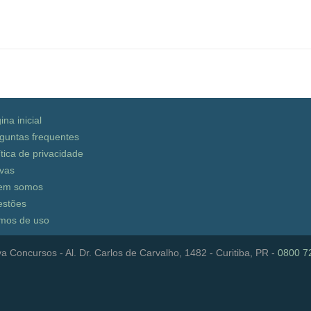
ina inicial
guntas frequentes
ítica de privacidade
vas
em somos
stões
mos de uso
a Concursos - Al. Dr. Carlos de Carvalho, 1482 - Curitiba, PR -
0800 7