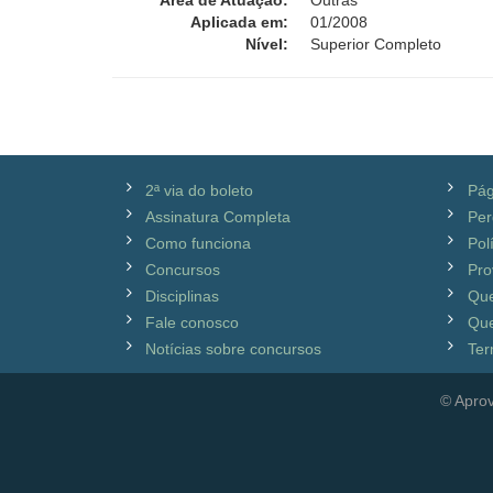
Área de Atuação:
Outras
Aplicada em:
01/2008
Nível:
Superior Completo
2ª via do boleto
Pág
Assinatura Completa
Per
Como funciona
Pol
Concursos
Pro
Disciplinas
Qu
Fale conosco
Que
Notícias sobre concursos
Ter
© Aprov