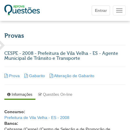
Ir para o conteúdo principal
Entrar
Mostr
Provas
CESPE - 2008 - Prefeitura de Vila Velha - ES - Agente
Municipal de Trânsito e Transporte
Prova
Gabarito
Alteração de Gabarito
Informações
Questões On-line
Concurso:
Prefeitura de Vila Velha - ES - 2008
Banca:
Cebraspe (Cespe) (Centro de Seleção e de Promoção de