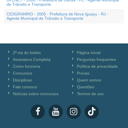
UPENET - 2006 - Prefeitura de Olinda - PE - Agente Municipal
de Trânsito e Transporte
CESGRANRIO - 2005 - Prefeitura de Nova Iguaçu - RJ -
Agente Municipal de Trânsito e Transporte
2ª via do boleto
Página inicial
Assinatura Completa
Perguntas frequentes
Como funciona
Política de privacidade
Concursos
Provas
Disciplinas
Quem somos
Fale conosco
Questões
Notícias sobre concursos
Termos de uso