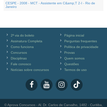
CESPE - 2008 - MCT - Assistente em C&amp;T 2-I - Rio de
Janeiro
2ª via do boleto
Página inicial
Assinatura Completa
Perguntas frequentes
Como funciona
Política de privacidade
Concursos
Provas
Disciplinas
Quem somos
Fale conosco
Questões
Notícias sobre concursos
Termos de uso
© Aprova Concursos - Al. Dr. Carlos de Carvalho, 1482 - Curitiba,