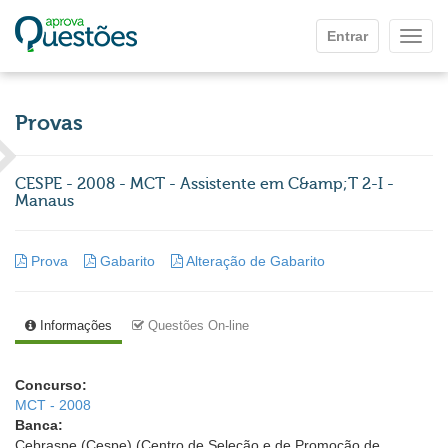
Ir para o conteúdo principal
Entrar
Mostr
Provas
CESPE - 2008 - MCT - Assistente em C&amp;T 2-I -
Manaus
Prova
Gabarito
Alteração de Gabarito
Informações
Questões On-line
Concurso:
MCT - 2008
Banca:
Cebraspe (Cespe) (Centro de Seleção e de Promoção de