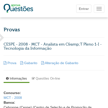
Ir para o conteúdo principal
Entrar
Mostr
Provas
CESPE - 2008 - MCT - Analista em C&amp;T Pleno 1-I -
Tecnologia da Informação
Prova
Gabarito
Alteração de Gabarito
Informações
Questões On-line
Concurso:
MCT - 2008
Banca:
Cebraspe (Cespe) (Centro de Seleção e de Promoção de