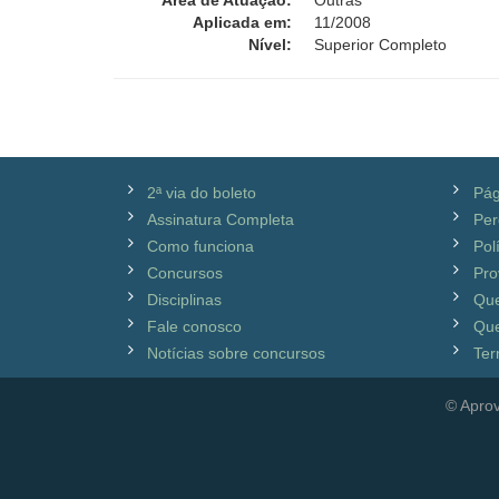
Área de Atuação:
Outras
Aplicada em:
11/2008
Nível:
Superior Completo
2ª via do boleto
Pág
Assinatura Completa
Per
Como funciona
Pol
Concursos
Pro
Disciplinas
Qu
Fale conosco
Que
Notícias sobre concursos
Ter
© Aprov