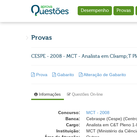
Ir para o conteúdo principal
Desempenho
Provas
Provas
CESPE - 2008 - MCT - Analista em C&amp;T Pl
Prova
Gabarito
Alteração de Gabarito
Informações
Questões On-line
Concurso:
MCT - 2008
Banca:
Cebraspe (Cespe) (Centro
Cargo:
Analista em C&T Pleno 1-I
Instituição:
MCT (Ministério da Ciênci