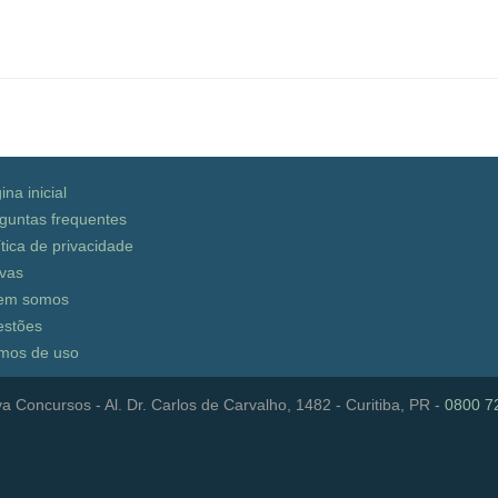
ina inicial
guntas frequentes
ítica de privacidade
vas
em somos
stões
mos de uso
a Concursos - Al. Dr. Carlos de Carvalho, 1482 - Curitiba, PR -
0800 7