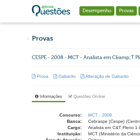
Ir para o conteúdo principal
Desempenho
Provas
Provas
CESPE - 2008 - MCT - Analista em C&amp;T Pl
Prova
Gabarito
Alteração de Gabarito
Informações
Questões On-line
Concurso:
MCT - 2008
Banca:
Cebraspe (Cespe) (Centro
Cargo:
Analista em C&T Pleno 1-
Instituição:
MCT (Ministério da Ciênci