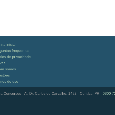
ina inicial
guntas frequentes
ítica de privacidade
vas
em somos
stões
mos de uso
a Concursos - Al. Dr. Carlos de Carvalho, 1482 - Curitiba, PR -
0800 7