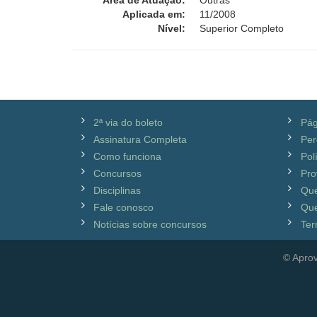
Área de Atuação:
Outras
Aplicada em:
11/2008
Nível:
Superior Completo
2ª via do boleto
Pág
Assinatura Completa
Per
Como funciona
Pol
Concursos
Pro
Disciplinas
Qu
Fale conosco
Que
Notícias sobre concursos
Ter
© Aprov