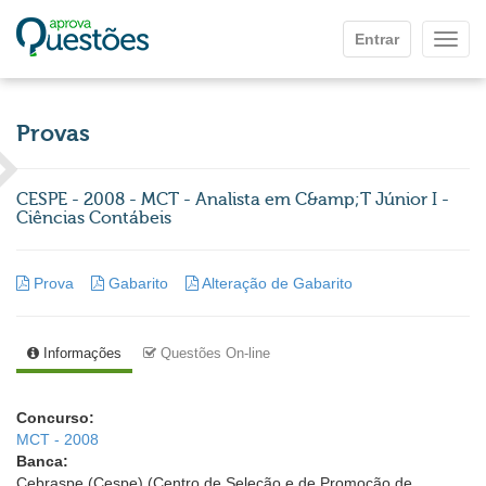
Ir para o conteúdo principal
Entrar
Mostr
Provas
CESPE - 2008 - MCT - Analista em C&amp;T Júnior I -
Ciências Contábeis
Prova
Gabarito
Alteração de Gabarito
Informações
Questões On-line
Concurso:
MCT - 2008
Banca:
Cebraspe (Cespe) (Centro de Seleção e de Promoção de