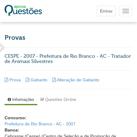
Ir para o conteúdo principal
Entrar
Mostr
Provas
CESPE - 2007 - Prefeitura de Rio Branco - AC - Tratador
de Animais Silvestres
Prova
Gabarito
Alteração de Gabarito
Informações
Questões On-line
Concurso:
Prefeitura de Rio Branco - AC - 2007
Banca:
Cebraspe (Cespe) (Centro de Seleção e de Promoção de