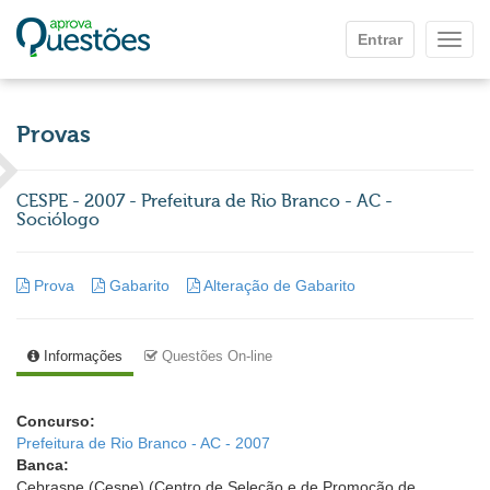
Ir para o conteúdo principal
Entrar
Mostr
Provas
CESPE - 2007 - Prefeitura de Rio Branco - AC -
Sociólogo
Prova
Gabarito
Alteração de Gabarito
Informações
Questões On-line
Concurso:
Prefeitura de Rio Branco - AC - 2007
Banca:
Cebraspe (Cespe) (Centro de Seleção e de Promoção de