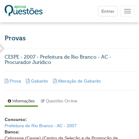
Ir para o conteúdo principal
Entrar
Mostr
Provas
CESPE - 2007 - Prefeitura de Rio Branco - AC -
Procurador Jurídico
Prova
Gabarito
Alteração de Gabarito
Informações
Questões On-line
Concurso:
Prefeitura de Rio Branco - AC - 2007
Banca:
Cebraspe (Cespe) (Centro de Seleção e de Promoção de