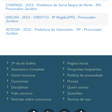
CONPASS - 2013 - Prefeitura de Serra Negra do Norte - RN -
Procurador Jurídico
IDECAN - 2013 - CREFITO - 8ª Região(PR) - Procurador
Jurídico
INTEGRI - 2010 - Prefeitura de Votorantim - SP - Procurador
Jurídico
2ª via do boleto
Página inicial
Assinatura Completa
Perguntas frequentes
Como funciona
Política de privacidade
Concursos
Provas
Disciplinas
Quem somos
Fale conosco
Questões
Notícias sobre concursos
Termos de uso