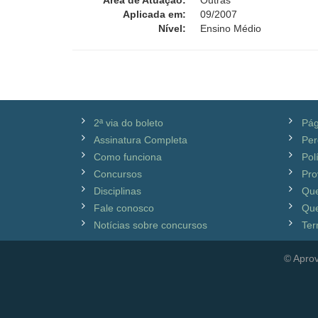
Área de Atuação:
Outras
Aplicada em:
09/2007
Nível:
Ensino Médio
2ª via do boleto
Pág
Assinatura Completa
Per
Como funciona
Pol
Concursos
Pro
Disciplinas
Qu
Fale conosco
Que
Notícias sobre concursos
Ter
© Aprov