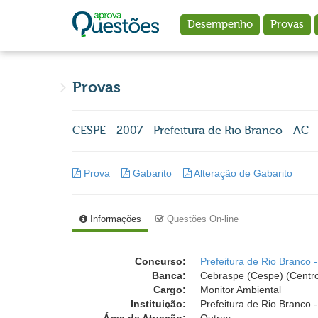
Ir para o conteúdo principal
Desempenho
Provas
Provas
CESPE - 2007 - Prefeitura de Rio Branco - AC 
Prova
Gabarito
Alteração de Gabarito
Informações
Questões On-line
Concurso:
Prefeitura de Rio Branco 
Banca:
Cebraspe (Cespe) (Centro
Cargo:
Monitor Ambiental
Instituição:
Prefeitura de Rio Branco -