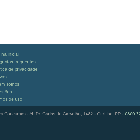
ina inicial
guntas frequentes
ítica de privacidade
vas
em somos
stões
mos de uso
a Concursos - Al. Dr. Carlos de Carvalho, 1482 - Curitiba, PR -
0800 7