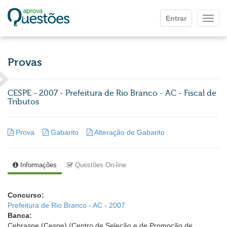
Ir para o conteúdo principal
Entrar
Mostr
Provas
CESPE - 2007 - Prefeitura de Rio Branco - AC - Fiscal de
Tributos
Prova
Gabarito
Alteração de Gabarito
Informações
Questões On-line
Concurso:
Prefeitura de Rio Branco - AC - 2007
Banca:
Cebraspe (Cespe) (Centro de Seleção e de Promoção de