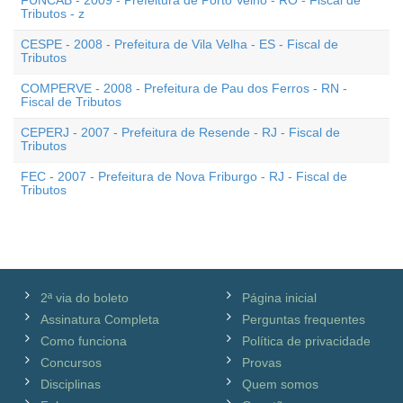
FUNCAB - 2009 - Prefeitura de Porto Velho - RO - Fiscal de
Tributos - z
CESPE - 2008 - Prefeitura de Vila Velha - ES - Fiscal de
Tributos
COMPERVE - 2008 - Prefeitura de Pau dos Ferros - RN -
Fiscal de Tributos
CEPERJ - 2007 - Prefeitura de Resende - RJ - Fiscal de
Tributos
FEC - 2007 - Prefeitura de Nova Friburgo - RJ - Fiscal de
Tributos
2ª via do boleto
Página inicial
Assinatura Completa
Perguntas frequentes
Como funciona
Política de privacidade
Concursos
Provas
Disciplinas
Quem somos