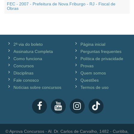
FEC - 2007 - Prefeitura de Nova Friburgo - RJ - Fiscal de
Obras
2ª via do boleto
Página inicial
Assinatura Completa
Perguntas frequentes
Como funciona
Política de privacidade
Concursos
Provas
Disciplinas
Quem somos
Fale conosco
Questões
Notícias sobre concursos
Termos de uso
© Aprova Concursos - Al. Dr. Carlos de Carvalho, 1482 - Curitiba,