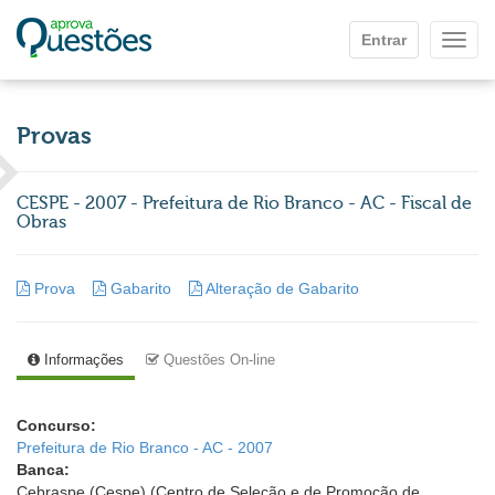
Ir para o conteúdo principal
Entrar
Mostr
Provas
CESPE - 2007 - Prefeitura de Rio Branco - AC - Fiscal de
Obras
Prova
Gabarito
Alteração de Gabarito
Informações
Questões On-line
Concurso:
Prefeitura de Rio Branco - AC - 2007
Banca:
Cebraspe (Cespe) (Centro de Seleção e de Promoção de