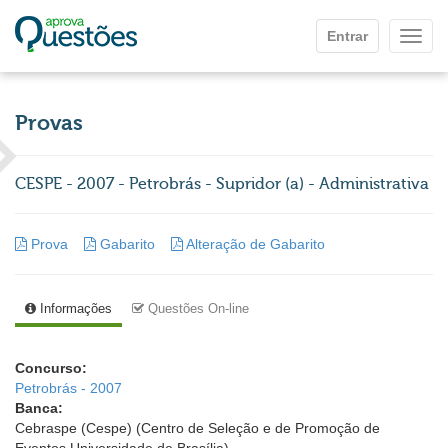
Ir para o conteúdo principal
Entrar
Mostr
Provas
CESPE - 2007 - Petrobrás - Supridor (a) - Administrativa
Prova
Gabarito
Alteração de Gabarito
Informações
Questões On-line
Concurso:
Petrobrás - 2007
Banca:
Cebraspe (Cespe) (Centro de Seleção e de Promoção de