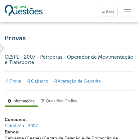
Ir para o conteúdo principal
Entrar
Mostr
Provas
CESPE - 2007 - Petrobrás - Operador de Movimentação
e Transporte
Prova
Gabarito
Alteração de Gabarito
Informações
Questões On-line
Concurso:
Petrobrás - 2007
Banca:
Cebraspe (Cespe) (Centro de Seleção e de Promoção de