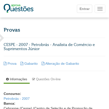
Ir para o conteúdo principal
Entrar
Mostr
Provas
CESPE - 2007 - Petrobrás - Analista de Comércio e
Suprimentos Júnior
Prova
Gabarito
Alteração de Gabarito
Informações
Questões On-line
Concurso:
Petrobrás - 2007
Banca:
Cebraspe (Cespe) (Centro de Seleção e de Promoção de