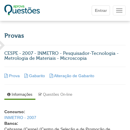
Ir para o conteúdo principal
Entrar
Mostr
Provas
CESPE - 2007 - INMETRO - Pesquisador-Tecnologia -
Metrologia de Materiais - Microscopia
Prova
Gabarito
Alteração de Gabarito
Informações
Questões On-line
Concurso:
INMETRO - 2007
Banca:
Cebraspe (Cespe) (Centro de Seleção e de Promoção de