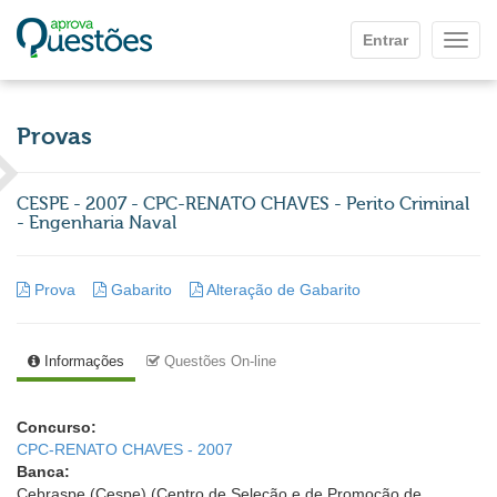
Ir para o conteúdo principal
Entrar
Mostr
Provas
CESPE - 2007 - CPC-RENATO CHAVES - Perito Criminal
- Engenharia Naval
Prova
Gabarito
Alteração de Gabarito
Informações
Questões On-line
Concurso:
CPC-RENATO CHAVES - 2007
Banca:
Cebraspe (Cespe) (Centro de Seleção e de Promoção de