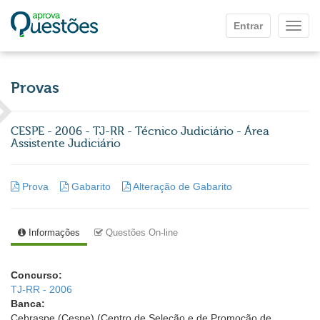
Ir para o conteúdo principal
Entrar
Mostr
Provas
CESPE - 2006 - TJ-RR - Técnico Judiciário - Área
Assistente Judiciário
Prova
Gabarito
Alteração de Gabarito
Informações
Questões On-line
Concurso:
TJ-RR - 2006
Banca:
Cebraspe (Cespe) (Centro de Seleção e de Promoção de