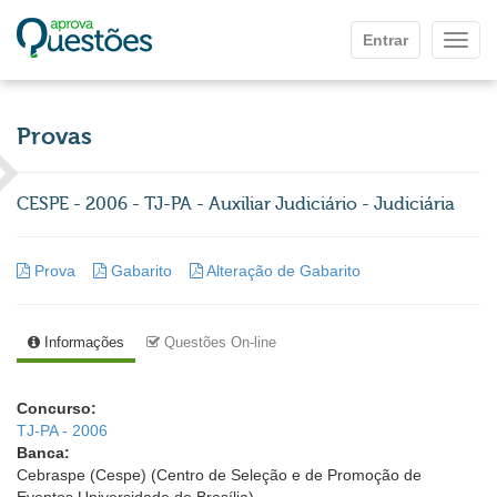
Ir para o conteúdo principal
Entrar
Mostr
Provas
CESPE - 2006 - TJ-PA - Auxiliar Judiciário - Judiciária
Prova
Gabarito
Alteração de Gabarito
Informações
Questões On-line
Concurso:
TJ-PA - 2006
Banca:
Cebraspe (Cespe) (Centro de Seleção e de Promoção de