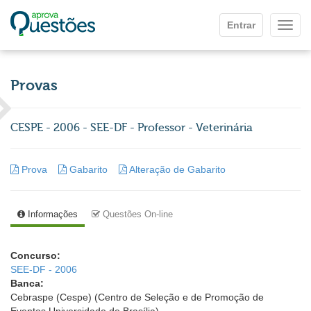
Ir para o conteúdo principal
Entrar
Mostr
Provas
CESPE - 2006 - SEE-DF - Professor - Veterinária
Prova
Gabarito
Alteração de Gabarito
Informações
Questões On-line
Concurso:
SEE-DF - 2006
Banca:
Cebraspe (Cespe) (Centro de Seleção e de Promoção de