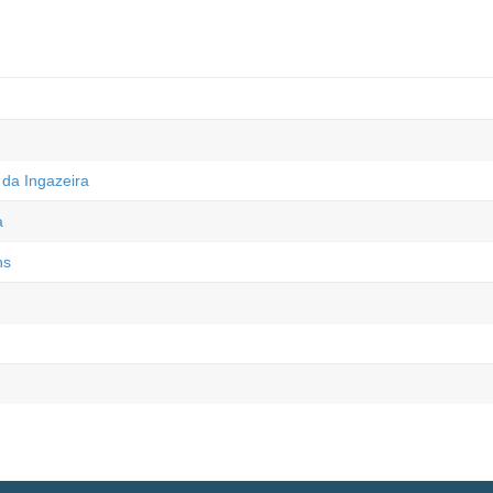
 da Ingazeira
a
ns