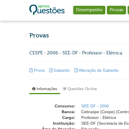
Ir para o conteúdo principal
Desempenho
Provas
Provas
CESPE - 2006 - SEE-DF - Professor - Elétrica
Prova
Gabarito
Alteração de Gabarito
Informações
Questões On-line
Concurso:
SEE-DF - 2006
Banca:
Cebraspe (Cespe) (Centro
Cargo:
Professor - Elétrica
Instituição:
SEE-DF (Secretaria de Es