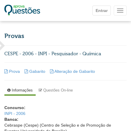
Ir para o conteúdo principal
Entrar
Mostr
Provas
CESPE - 2006 - INPI - Pesquisador - Química
Prova
Gabarito
Alteração de Gabarito
Informações
Questões On-line
Concurso:
INPI - 2006
Banca:
Cebraspe (Cespe) (Centro de Seleção e de Promoção de