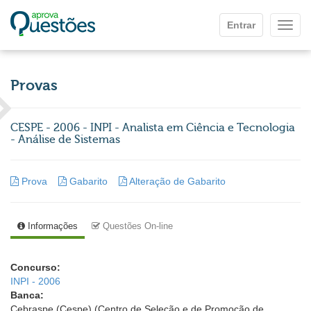
Ir para o conteúdo principal
Entrar
Mostr
Provas
CESPE - 2006 - INPI - Analista em Ciência e Tecnologia
- Análise de Sistemas
Prova
Gabarito
Alteração de Gabarito
Informações
Questões On-line
Concurso:
INPI - 2006
Banca:
Cebraspe (Cespe) (Centro de Seleção e de Promoção de