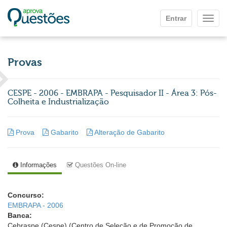
Ir para o conteúdo principal
Entrar
Mostr
Provas
CESPE - 2006 - EMBRAPA - Pesquisador II - Área 3: Pós-
Colheita e Industrialização
Prova
Gabarito
Alteração de Gabarito
Informações
Questões On-line
Concurso:
EMBRAPA - 2006
Banca:
Cebraspe (Cespe) (Centro de Seleção e de Promoção de