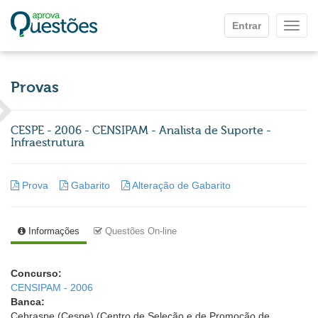
Ir para o conteúdo principal
Entrar
Mostr
Provas
CESPE - 2006 - CENSIPAM - Analista de Suporte -
Infraestrutura
Prova
Gabarito
Alteração de Gabarito
Informações
Questões On-line
Concurso:
CENSIPAM - 2006
Banca:
Cebraspe (Cespe) (Centro de Seleção e de Promoção de