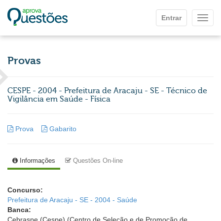
Ir para o conteúdo principal
Entrar
Mostr
Provas
CESPE - 2004 - Prefeitura de Aracaju - SE - Técnico de
Vigilância em Saúde - Física
Prova
Gabarito
Informações
Questões On-line
Concurso:
Prefeitura de Aracaju - SE - 2004 - Saúde
Banca:
Cebraspe (Cespe) (Centro de Seleção e de Promoção de