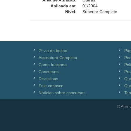
Área de Atuação:
Outras
Aplicada em:
01/2004
Nível:
Superior Completo
2ª via do boleto
Pág
Assinatura Completa
Per
Como funciona
Pol
Concursos
Pro
Disciplinas
Qu
Fale conosco
Que
Notícias sobre concursos
Ter
© Aprov