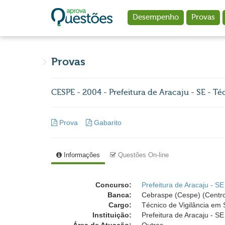
Ir para o conteúdo principal
Desempenho
Provas
Provas
CESPE - 2004 - Prefeitura de Aracaju - SE - T
Prova
Gabarito
Informações
Questões On-line
Concurso:
Prefeitura de Aracaju - S
Banca:
Cebraspe (Cespe) (Centro
Cargo:
Técnico de Vigilância em 
Instituição:
Prefeitura de Aracaju - SE