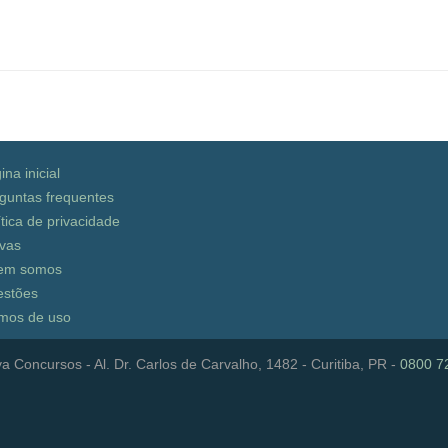
ina inicial
guntas frequentes
ítica de privacidade
vas
em somos
stões
mos de uso
a Concursos - Al. Dr. Carlos de Carvalho, 1482 - Curitiba, PR -
0800 7