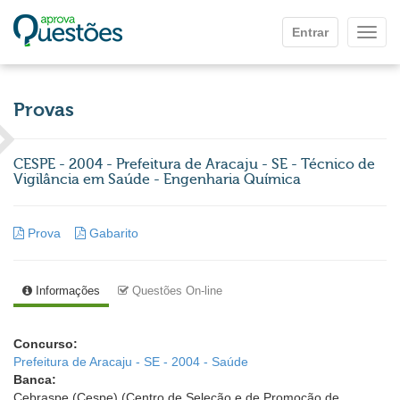
Ir para o conteúdo principal
Entrar
Mostr
Provas
CESPE - 2004 - Prefeitura de Aracaju - SE - Técnico de
Vigilância em Saúde - Engenharia Química
Prova
Gabarito
Informações
Questões On-line
Concurso:
Prefeitura de Aracaju - SE - 2004 - Saúde
Banca:
Cebraspe (Cespe) (Centro de Seleção e de Promoção de