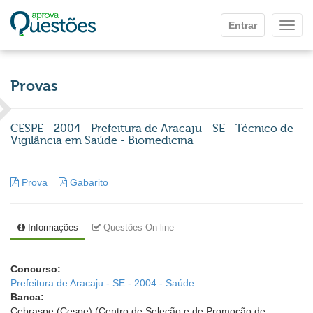
Ir para o conteúdo principal
Entrar
Mostr
Provas
CESPE - 2004 - Prefeitura de Aracaju - SE - Técnico de
Vigilância em Saúde - Biomedicina
Prova
Gabarito
Informações
Questões On-line
Concurso:
Prefeitura de Aracaju - SE - 2004 - Saúde
Banca:
Cebraspe (Cespe) (Centro de Seleção e de Promoção de