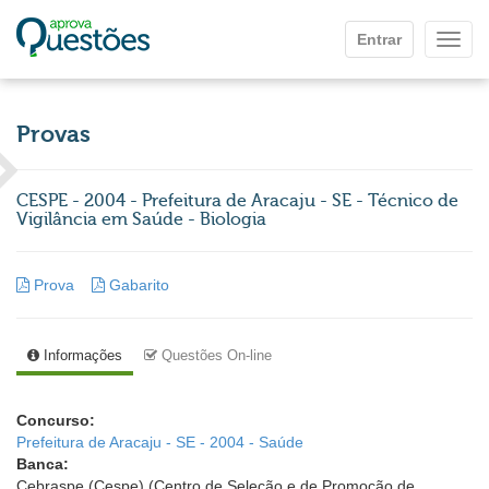
Ir para o conteúdo principal
Entrar
Mostr
Provas
CESPE - 2004 - Prefeitura de Aracaju - SE - Técnico de
Vigilância em Saúde - Biologia
Prova
Gabarito
Informações
Questões On-line
Concurso:
Prefeitura de Aracaju - SE - 2004 - Saúde
Banca:
Cebraspe (Cespe) (Centro de Seleção e de Promoção de