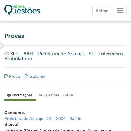
Ir para o conteúdo principal
Entrar
Mostr
Provas
CESPE - 2004 - Prefeitura de Aracaju - SE - Enfermeiro -
Ambulatório
Prova
Gabarito
Informações
Questões On-line
Concurso:
Prefeitura de Aracaju - SE - 2004 - Saúde
Banca:
Cebraspe (Cespe) (Centro de Seleção e de Promoção de