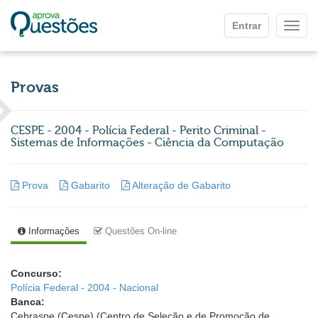
Ir para o conteúdo principal
Entrar
Mostr
Provas
CESPE - 2004 - Polícia Federal - Perito Criminal -
Sistemas de Informações - Ciência da Computação
Prova
Gabarito
Alteração de Gabarito
Informações
Questões On-line
Concurso:
Polícia Federal - 2004 - Nacional
Banca:
Cebraspe (Cespe) (Centro de Seleção e de Promoção de