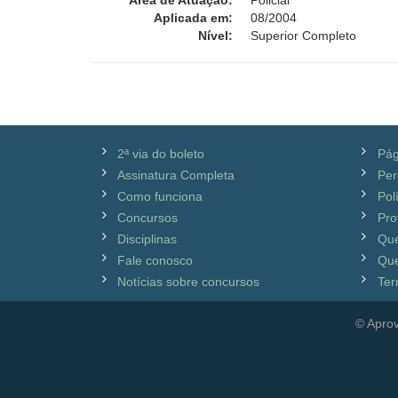
Área de Atuação:
Policial
Aplicada em:
08/2004
Nível:
Superior Completo
2ª via do boleto
Pág
Assinatura Completa
Per
Como funciona
Pol
Concursos
Pro
Disciplinas
Qu
Fale conosco
Que
Notícias sobre concursos
Ter
© Aprov