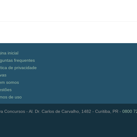
ina inicial
guntas frequentes
ítica de privacidade
vas
em somos
stões
mos de uso
a Concursos - Al. Dr. Carlos de Carvalho, 1482 - Curitiba, PR -
0800 7