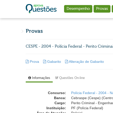
Ir para o conteúdo principal
Desempenho
Provas
Provas
CESPE - 2004 - Polícia Federal - Perito Crimin
Prova
Gabarito
Alteração de Gabarito
Informações
Questões On-line
Concurso:
Polícia Federal - 2004 - N
Banca:
Cebraspe (Cespe) (Centro
Cargo:
Perito Criminal - Engenhar
Instituição:
PF (Polícia Federal)