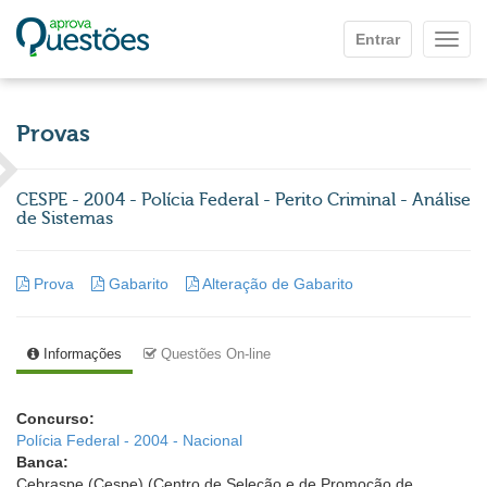
Ir para o conteúdo principal
Entrar
Mostr
Provas
CESPE - 2004 - Polícia Federal - Perito Criminal - Análise
de Sistemas
Prova
Gabarito
Alteração de Gabarito
Informações
Questões On-line
Concurso:
Polícia Federal - 2004 - Nacional
Banca:
Cebraspe (Cespe) (Centro de Seleção e de Promoção de