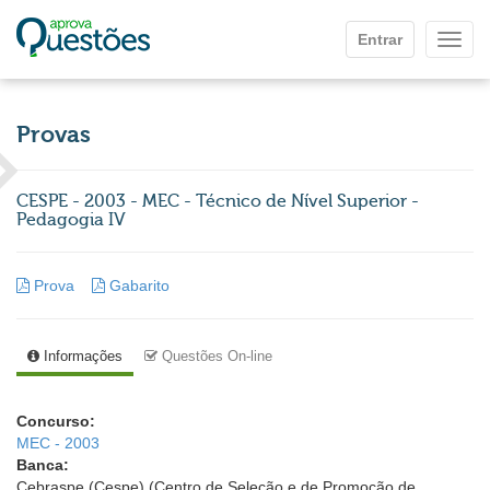
Ir para o conteúdo principal
Entrar
Mostr
Provas
CESPE - 2003 - MEC - Técnico de Nível Superior -
Pedagogia IV
Prova
Gabarito
Informações
Questões On-line
Concurso:
MEC - 2003
Banca:
Cebraspe (Cespe) (Centro de Seleção e de Promoção de