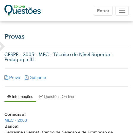
Ir para o conteúdo principal
Entrar
Mostr
Provas
CESPE - 2003 - MEC - Técnico de Nível Superior -
Pedagogia III
Prova
Gabarito
Informações
Questões On-line
Concurso:
MEC - 2003
Banca:
Cebraspe (Cespe) (Centro de Seleção e de Promoção de