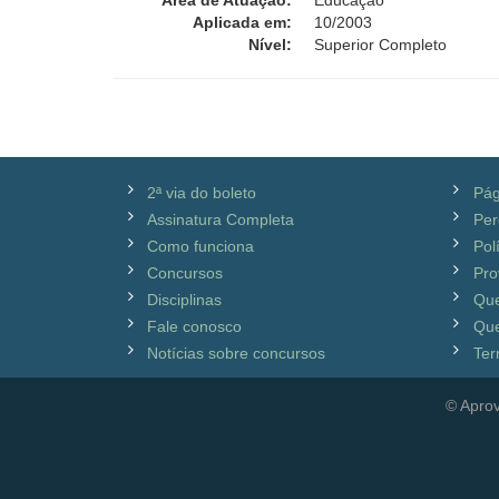
Área de Atuação:
Educação
Aplicada em:
10/2003
Nível:
Superior Completo
2ª via do boleto
Pág
Assinatura Completa
Per
Como funciona
Pol
Concursos
Pro
Disciplinas
Qu
Fale conosco
Que
Notícias sobre concursos
Ter
© Aprov