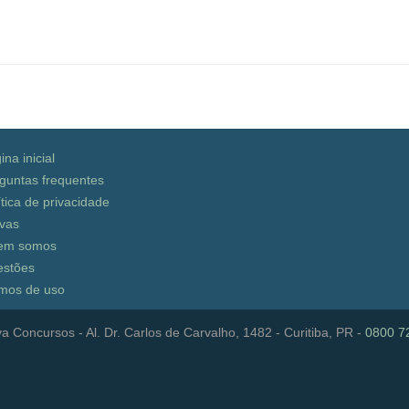
ina inicial
guntas frequentes
ítica de privacidade
vas
em somos
stões
mos de uso
a Concursos - Al. Dr. Carlos de Carvalho, 1482 - Curitiba, PR -
0800 7