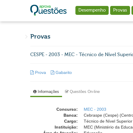
Ir para o conteúdo principal
Desempenho
Provas
Provas
CESPE - 2003 - MEC - Técnico de Nível Superio
Prova
Gabarito
Informações
Questões On-line
Concurso:
MEC - 2003
Banca:
Cebraspe (Cespe) (Centro
Cargo:
Técnico de Nível Superior 
Instituição:
MEC (Ministério da Educa