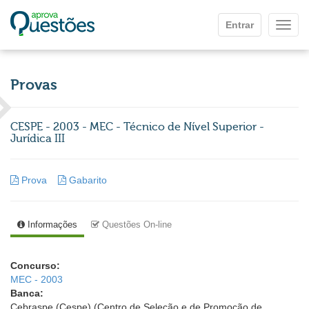
Ir para o conteúdo principal
Entrar
Mostr
Provas
CESPE - 2003 - MEC - Técnico de Nível Superior -
Jurídica III
Prova
Gabarito
Informações
Questões On-line
Concurso:
MEC - 2003
Banca:
Cebraspe (Cespe) (Centro de Seleção e de Promoção de