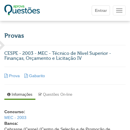
Ir para o conteúdo principal
Entrar
Mostr
Provas
CESPE - 2003 - MEC - Técnico de Nível Superior -
Finanças, Orçamento e Licitação IV
Prova
Gabarito
Informações
Questões On-line
Concurso:
MEC - 2003
Banca:
Cebraspe (Cespe) (Centro de Seleção e de Promoção de