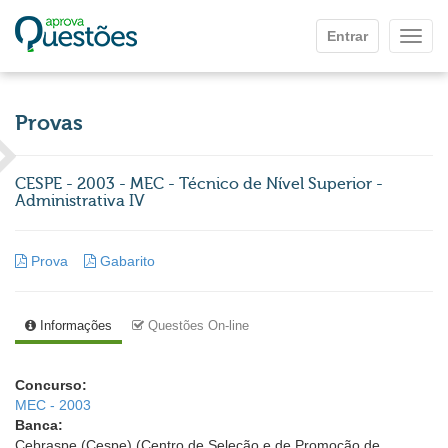
Ir para o conteúdo principal
Entrar
Mostr
Provas
CESPE - 2003 - MEC - Técnico de Nível Superior -
Administrativa IV
Prova
Gabarito
Informações
Questões On-line
Concurso:
MEC - 2003
Banca:
Cebraspe (Cespe) (Centro de Seleção e de Promoção de