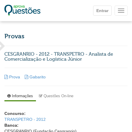
Ir para o conteúdo principal
Entrar
Mostr
Provas
CESGRANRIO - 2012 - TRANSPETRO - Analista de
Comercialização e Logística Júnior
Prova
Gabarito
Informações
Questões On-line
Concurso:
TRANSPETRO - 2012
Banca:
CESGRANRIO (Fundação Cesgranrio)