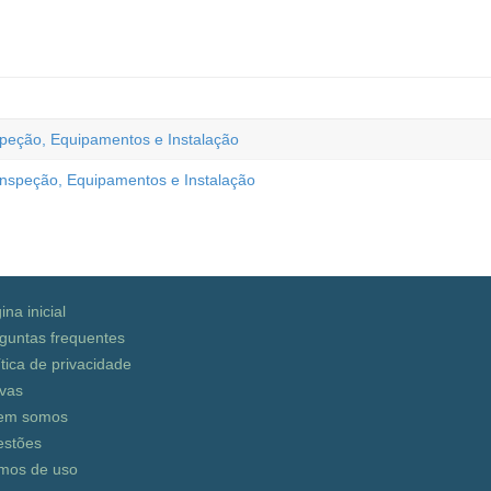
eção, Equipamentos e Instalação
speção, Equipamentos e Instalação
ina inicial
guntas frequentes
ítica de privacidade
vas
em somos
stões
mos de uso