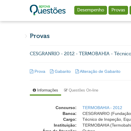
Ir para o conteúdo principal
Desempenho
Provas
Provas
CESGRANRIO - 2012 - TERMOBAHIA - Técnico 
Prova
Gabarito
Alteração de Gabarito
Informações
Questões On-line
Concurso:
TERMOBAHIA - 2012
Banca:
CESGRANRIO (Fundação 
Cargo:
Técnico de Inspeção, Equ
Instituição:
TERMOBAHIA (Termobahi