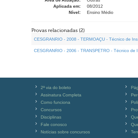
Área de Atuação:
Outras
Aplicada em:
08/2012
Nível:
Ensino Médio
Provas relacionadas (2)
CESGRANRIO - 2008 - TERMOAÇU - Técnico de Insp
CESGRANRIO - 2006 - TRANSPETRO - Técnico de In
2ª via do boleto
Pág
Assinatura Completa
Per
Como funciona
Pol
Concursos
Pro
Disciplinas
Qu
Fale conosco
Que
Notícias sobre concursos
Ter