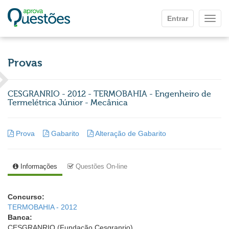
Ir para o conteúdo principal
Entrar
Mostr
Provas
CESGRANRIO - 2012 - TERMOBAHIA - Engenheiro de
Termelétrica Júnior - Mecânica
Prova
Gabarito
Alteração de Gabarito
Informações
Questões On-line
Concurso:
TERMOBAHIA - 2012
Banca:
CESGRANRIO (Fundação Cesgranrio)